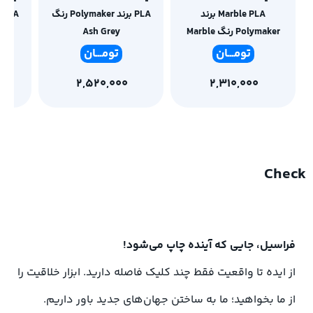
Marble PLA برند
PLA برند Polymaker رنگ
Polymaker رنگ Marble
Ash Grey
Brick
تومـ
ــان
تومـ
ــان
2,520,000
2,310,000
Check
فراسیل، جایی که آینده چاپ می‌شود!
از ایده تا واقعیت فقط چند کلیک فاصله دارید. ابزار خلاقیت را
از ما بخواهید؛ ما به ساختن جهان‌های جدید باور داریم.