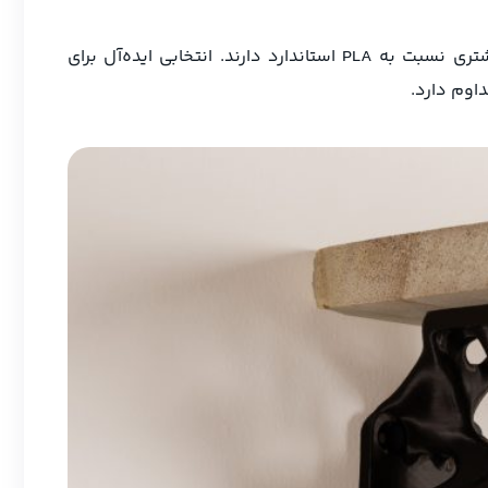
با دوام و مقاومت ارتقایافته، قطعات چاپ‌شده با PLA Tough+ عملکرد خود را در طول زمان حفظ می‌کنند و طول عمر بیشتری نسبت به PLA استاندارد دارند. انتخابی ایده‌آل برای
اوم دارد.