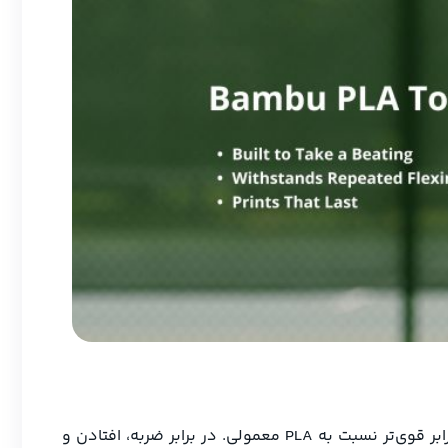
فیلامنت PLA Tough+ بامبولب برای شرایط سخت طراحی شده؛ متریالی با استحکام نزدیک به ABS و چسبندگی لایه‌ای تا دو برابر قوی‌تر نسبت به PLA معمولی. در برابر ضربه، افتادن و