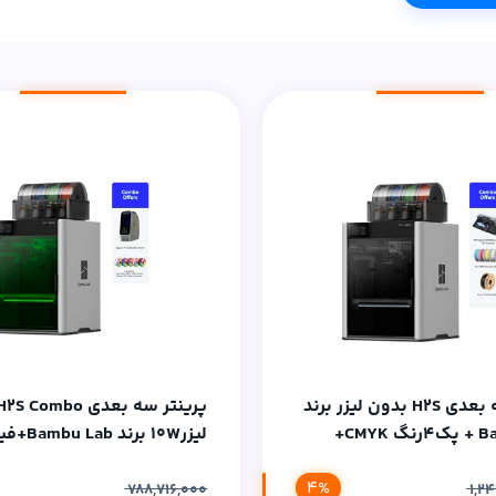
پرینتر سه بعدی H2S بدون لیزر برند
Bambu Lab + پک4رنگ CMYK+
لیزر10W برند
فیلامنت PLA CF+ اسکنرRevopoint
4%
Basic
MIRACO
788,716,000
1,2