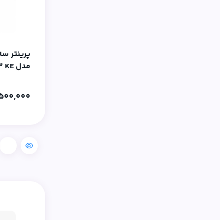
Vidvie
xiaomi
مدل Ender-3 V3 KE
500,000
مقایسه