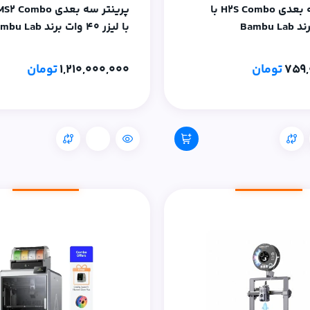
پرینتر سه بعدی H2S Combo با
پرینتر سه بعدی mbo
با لیزر 40 وات برند Bambu Lab
759,
تومان
1,210,000,000
تومان
مقایسه