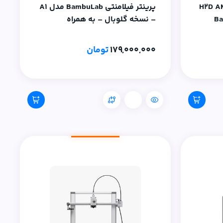
H2D AMS2 Co
پرینتر فیلامنتی BambuLab مدل A1
– نسخه گلوبال – به همراه
اشانتیون فیلامنت PLA Basic سفید
PolyMaker
179,000,000
تومان
مقایسه