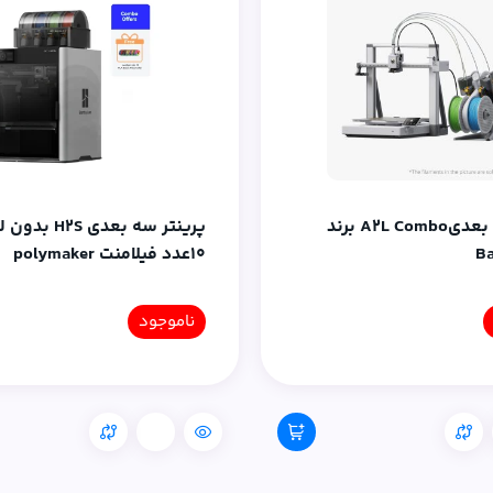
پرینترسه بعدیA2L Combo برند
پرینتر سه بعدی H2S 
B
10عدد فیلامنت polymaker
ناموجود
مقایسه