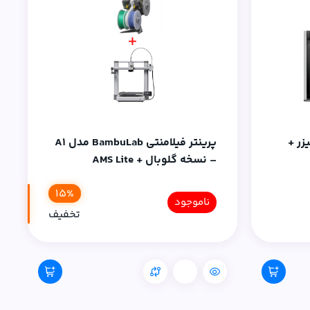
بدون لیزر +
پرینتر فیلامنتی BambuLab مدل A1
– نسخه گلوبال + AMS Lite
15%
ناموجود
تخفیف
مقایسه