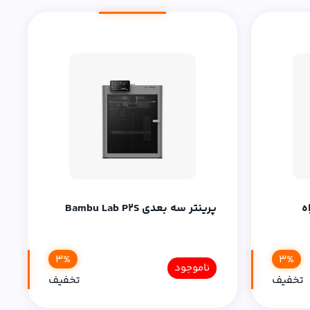
همراه
پرینتر سه بعدی Bambu Lab P2S
3%
3%
ناموجود
تخفیف
تخفیف