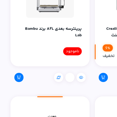
ه بعدی فیلامنتی Creality
پرینترسه بعدی A2L برند Bambu
 فیلامنت
Lab
د فیلامنت
6%
ناموجود
تخفیف
مقایسه