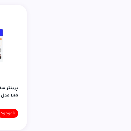
همراه AMS2Pro و پکCMYK
ناموجود