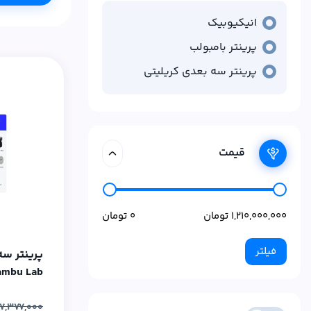
انیکیوبیک
پرینتر بامبولب
پرینتر سه بعدی کریلیتی
قیمت
فیلتر
 Plus 3D
47,377,000