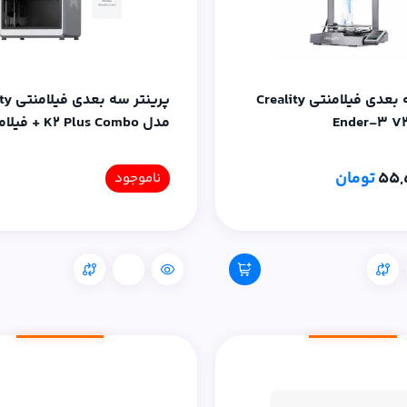
پرینتر سه بعدی فیلامنتی Creality
پرینتر س
مدل K2 Plus Combo +
خشک کن دوتایی+ ۱عد
PLA Basic
55,
تومان
ناموجود
مقایسه