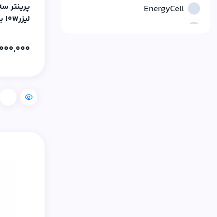
EnergyCell
لیزر10W برند Bambu Lab
esun
Evebot
000,000
FastForm
Hikvision
مقایسه
Jamghe
NOVAFU
Polymaker
Revopoint
SUNLU
Tuya