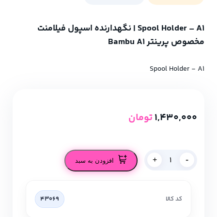
Spool Holder – A1 | نگهدارنده اسپول فیلامنت
مخصوص پرینتر Bambu A1
Spool Holder - A1
1,430,000
تومان
-
+
افزودن به سبد
کد کالا
43069