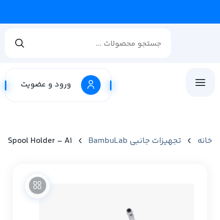
ارسال سفا
ورود و عضویت
خانه
تجهیزات جانبی BambuLab
Spool Holder – A1 | نگهدارنده اسپول فیلامنت مخصوص پرینتر Bambu A1