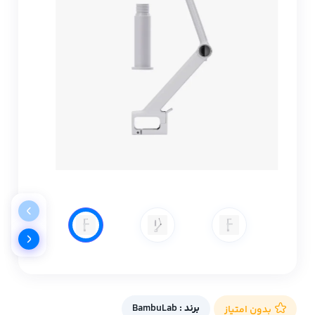
برند :
BambuLab
بدون امتیاز