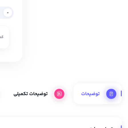
-
کد 
توضیحات
توضیحات تکمیلی