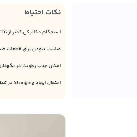
نکات احتیاط
استحکام مکانیکی کمتر از PETG و ABS
مناسب نبودن برای قطعات صن
امکان جذب رطوبت در نگهداری
احتمال ایجاد Stringing در تنظیمات نامناسب