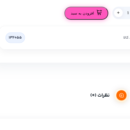
+
افزودن به سبد
کالا
132055
نظرات (0)