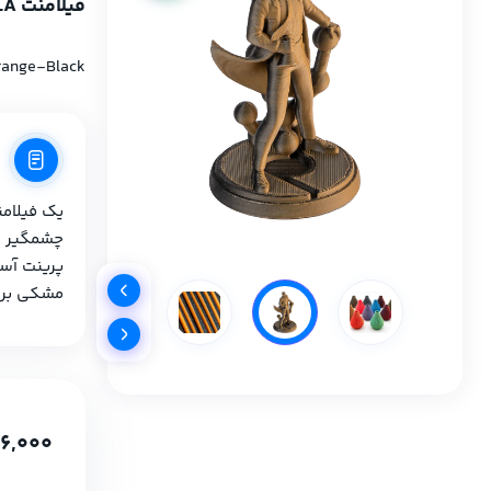
فیلامنت Panchroma Dual Matte PLA برند Polymaker رنگ نارنجی-مشکی
range-Black
یک فیلام
چشمگیر و 
پرینت آسا
مشکی برا
26,000