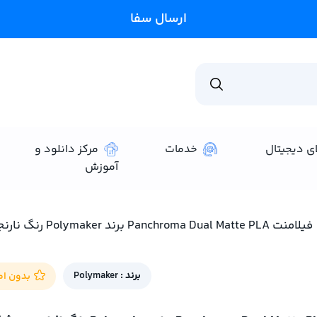
ارسال سفارشات ۱تا۲ روز کاری🚚
ای دیجیتال
خدمات
مرکز دانلود و
آموزش
فیلامنت Panchroma Dual Matte PLA برند Polymaker رنگ نارنجی-مشکی
برند :
Polymaker
بدون امت