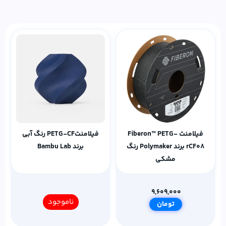
فیلامنت Fiberon™ PETG-
فیلامنتPETG-CF رنگ آبی
rCF08 برند Polymaker رنگ
برند Bambu Lab
مشکی
9,609,000
ناموجود
تومان