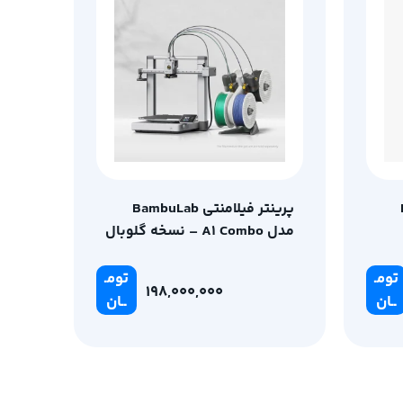
پرینتر فیلامنتی BambuLab
مدل A1 Combo – نسخه گلوبال
– به همراه اشانتیون فیلامنت
PLA Basic سفید PolyMaker
تومـ
تومـ
198,000,000
ــان
ــان