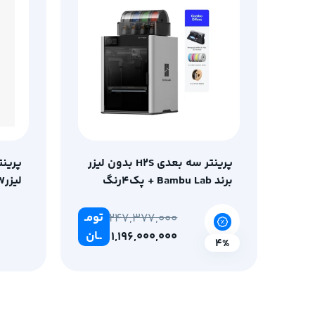
پرینتر سه بعدی H2S بدون لیزر
برند Bambu Lab + پک4رنگ
لیزر10W برند Bambu Lab
CMYK+ فیلامنت PLA CF+
اسکنرRevopoint MIRACO Plus
تومـ
1,247,377,000
3D
ــان
1,196,000,000
4%