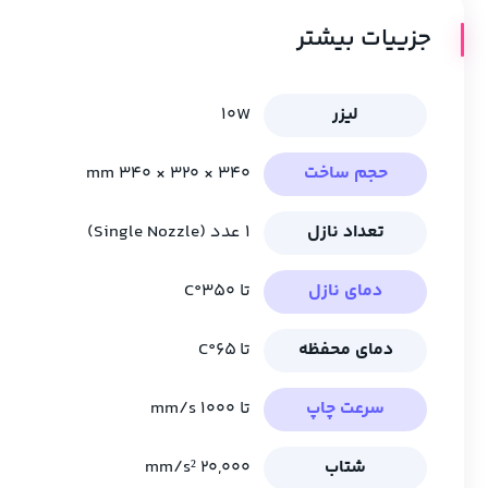
جزییات بیشتر
لیزر
10W
حجم ساخت
340 × 320 × 340 mm
تعداد نازل
1 عدد (Single Nozzle)
دمای نازل
تا 350°C
دمای محفظه
تا 65°C
سرعت چاپ
تا 1000 mm/s
شتاب
20,000 mm/s²