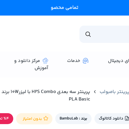
تمامی محصولات سایت به روز م
ای دیجیتال
خدمات
مرکز دانلود و
آموزش
رینتر بامبولب
PLA Basic
دانلود کاتالوگ
برند :
BambuLab
%4 تخفیف
بدون امتیاز