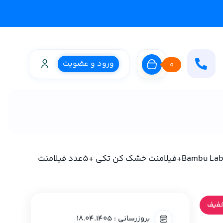
ورود و عضویت
0
پرینتر سه بعدی H2S Combo با لیزر10W برند Bambu Lab+فیلامنت خشک کن تکی +۵عدد فیلامنت
بروزرسانی : 18.04.1405