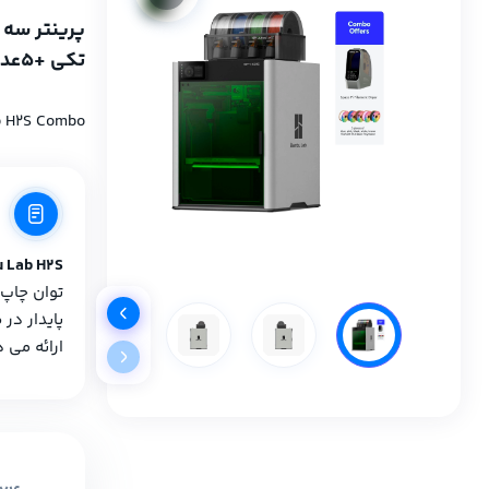
تکی +۵عدد فیلامنت PLA Basic
 H2S Combo
 Lab H2S
توان چاپ 
پایدار در 
ارائه می‌ 