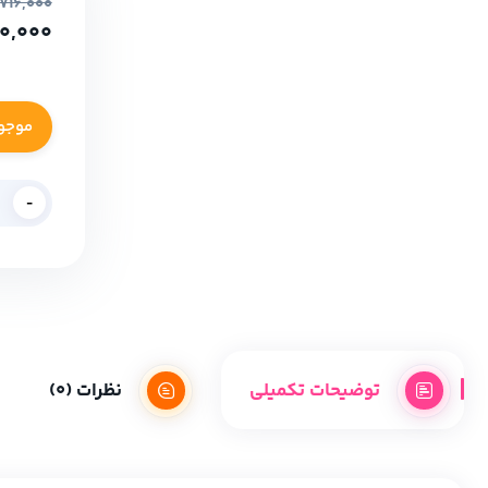
716,000
0,000
موجودی م
-
توضیحات تکمیلی
نظرات (0)