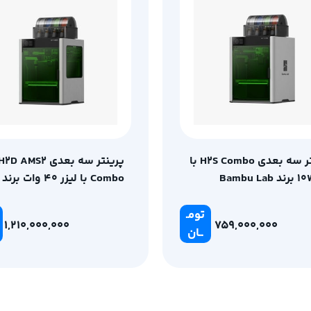
پرینتر سه بعدی H2S Combo با
پرینتر سه بعدی H2D AMS2
Combo با لیزر 40 وات برند
Bambu Lab
تومـ
1,210,000,000
759,000,000
ــان