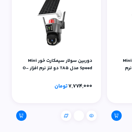
دوربین سولار سیمکارت خور Mini
دوربین سولار سیمکارت خور Mini
 لنز نرم
Speed مدل TA5 دو لنز نرم افزار O-
گار با اینترنت
Kam Pro – سازگار با اینترنت ایران
7,774,000
تومان
مقایسه