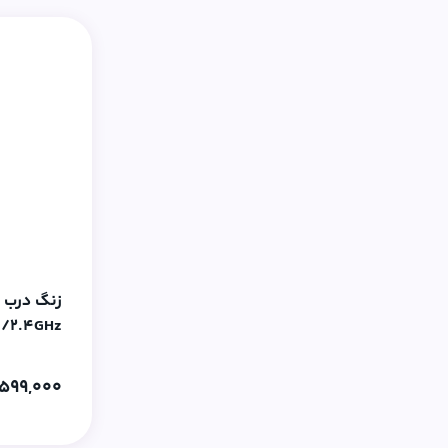
زنگ درب ه
5GHz/2.4GHz با دو
,599,000