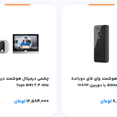
وشمند وای‌ فای دوبانده
چشمی دیجیتال هوشمند در
ربین 1080P
Tuya WIFI 2.4 GHz
8
تومان
12,584,000
تومان