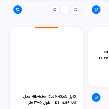
مقایسه
دوربین مداربسته سیمکارتی 10X
4 دو لنز 1080P مدل CB75D
زگار با
کابل شبکه Hikvision Cat 6 مدل
DS-1LN6-UU – طول ۳۰۵ متر