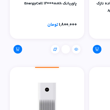
ده نازک
پاوربانک EnergyCell 12000mAh
مپر
ساعت، شارژر مغناطیسی بی سیم 15
1,800,000
تومان
مقایسه