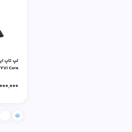
7VI Core
1TB SSD-
,000,000
شده
مقایسه