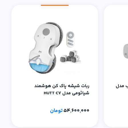
ب مدل
ربات شیشه پاک کن هوشمند
شیائومی مدل HUTT C7
54,600,000
تومان