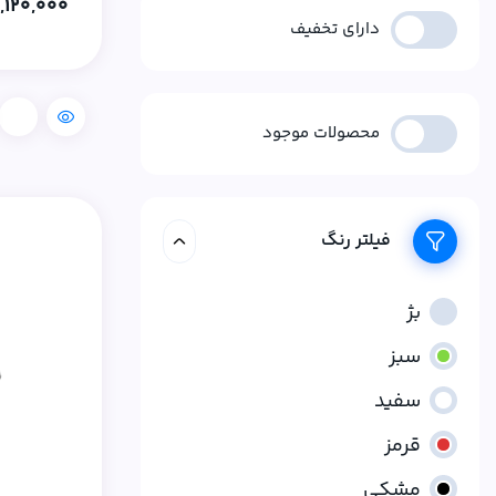
,120,000
دارای تخفیف
مقایسه
محصولات موجود
فیلتر رنگ
بژ
سبز
سفید
قرمز
مشکی