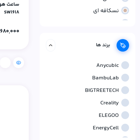
نسکافه ای
SW1618
نقره ای
,680,000
برند ها
مقایسه
Anycubic
BambuLab
BIGTREETECH
Creality
ELEGOO
EnergyCell