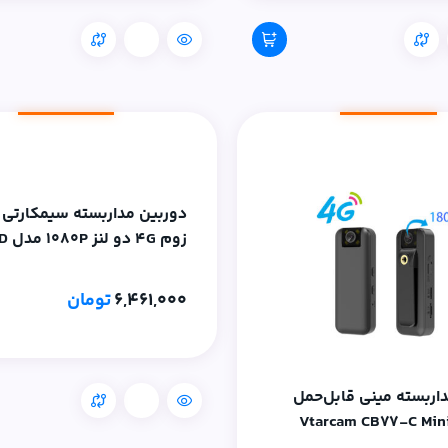
مقایسه
زوم G
نرم افزار OKAM PRO- سا
اینترنت ایران
6,461,000
تومان
اربسته مینی قابل‌حمل
مقایسه