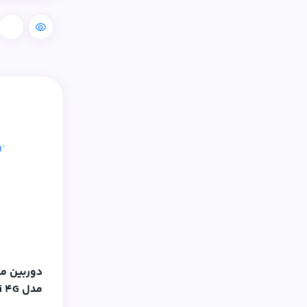
مقایسه
دوربین مد
مدل Vtarcam CB77‑C Mini 4G