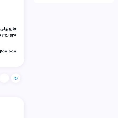
esun
Evebot
FastForm
جاروبرقی 
Hikvision
(3C) S20
Jamghe
200,000
NOVAFU
Polymaker
Revopoint
مقایسه
SUNLU
Tuya
Vidvie
xiaomi