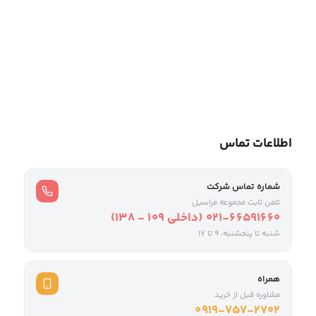
فراسیل، جایی که آینده چاپ می‌شود!
از ایده تا واقعیت فقط چند کلیک فاصله دارید. ابزار خلاقیت را
از ما بخواهید؛ ما به ساختن جهان‌های جدید باور داریم.
اطلاعات تماس
شماره تماس شرکت
تلفن ثابت مجموعه فراسیل
021-66591660 (داخلی ۱۰۹ - ۱۳۸)
شنبه تا پنجشنبه، 9 تا ۱۷
همراه
مشاوره قبل از خرید
0919-757-2702