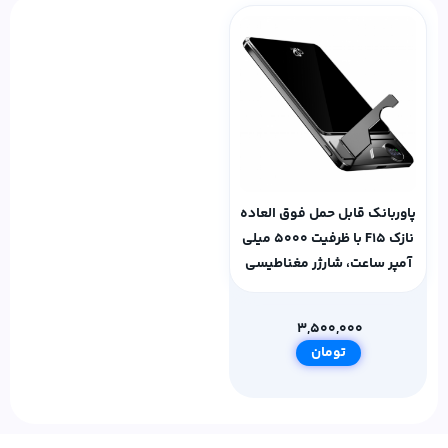
پاوربانک قابل حمل فوق العاده
نازک F15 با ظرفیت 5000 میلی
آمپر ساعت، شارژر مغناطیسی
بی سیم 15 واتی با پایه تاشو
3,500,000
تومان