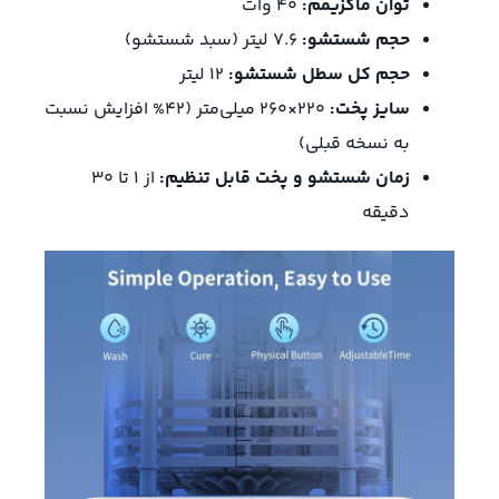
توان ماکزیمم:
40 وات
حجم شستشو:
7.6 لیتر (سبد شستشو)
حجم کل سطل شستشو:
12 لیتر
سایز پخت:
220×260 میلی‌متر (42% افزایش نسبت
به نسخه قبلی)
زمان شستشو و پخت قابل تنظیم:
از 1 تا 30
دقیقه