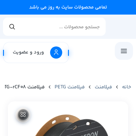
تمامی محصولات سایت به روز می باشد
ورود و عضویت
خانه
فیلامنت
فیلامنت PETG
فیلامنت Fiberon™ PETG-rCF08 برند Polymaker رنگ مشکی