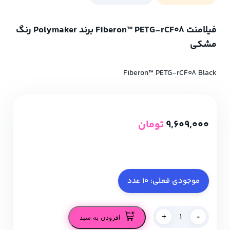
فیلامنت Fiberon™ PETG-rCF08 برند Polymaker رنگ
مشکی
Fiberon™ PETG-rCF08 Black
9,609,000
تومان
موجودی فعلی: 10 عدد
-
+
افزودن به سبد