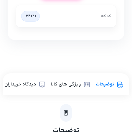
کد کالا
132020
توضیحات
ویژگی های کالا
دیدگاه خریداران
توضیحات