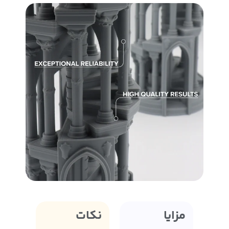
مزایا
نکات