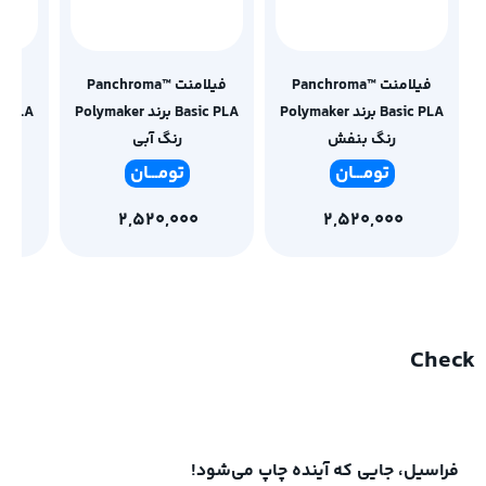
فیلامنت Panchroma™
فیلامنت Panchroma™
Basic PLA برند Polymaker
Basic PLA برند Polymaker
رنگ بنفش
رنگ آبی
تومـ
ــان
تومـ
ــان
2,520,000
2,520,000
Check
فراسیل، جایی که آینده چاپ می‌شود!