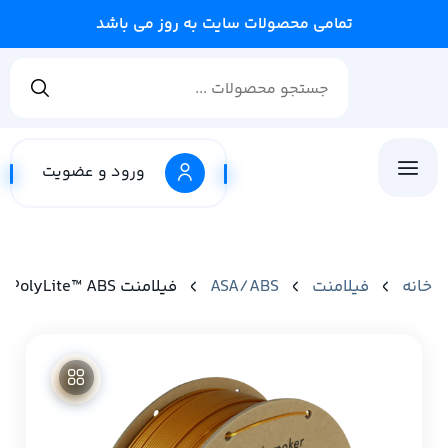
تمامی محصولات سایت به روز می باشد
ورود و عضویت
خانه
فیلامنت
ASA/ABS
فیلامنت PolyLite™ ABS برند Polymaker رنگ Gold