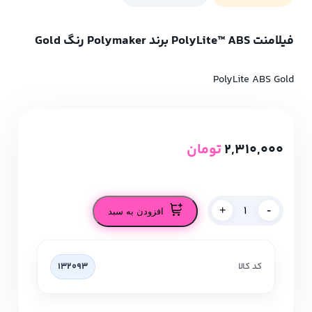
فیلامنت PolyLite™ ABS برند Polymaker رنگ Gold
PolyLite ABS Gold
2,310,000
تومان
-
+
افزودن به سبد
کد کالا
132093