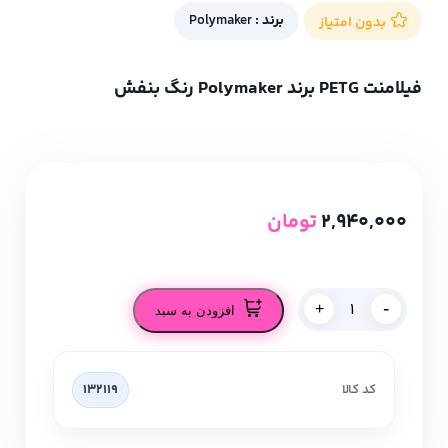
برند :
Polymaker
بدون امتیاز
فیلامنت PETG برند Polymaker رنگ بنفش
2,940,000
تومان
-
+
افزودن به سبد
کد کالا
132119