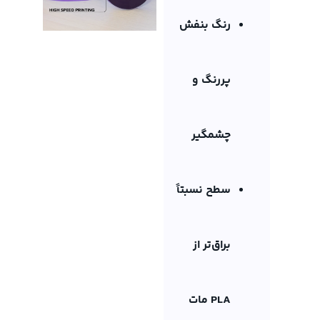
رنگ بنفش
پررنگ و
چشمگیر
سطح نسبتاً
براق‌تر از
PLA مات