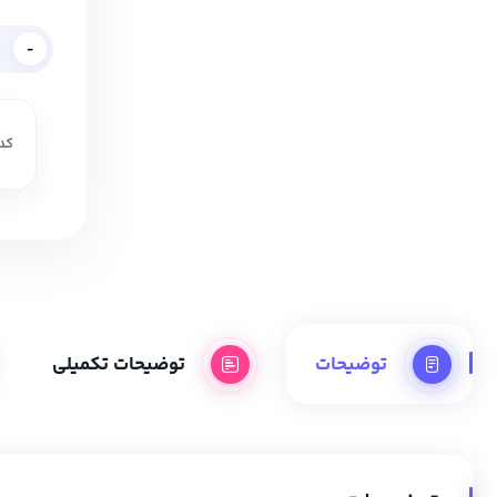
-
کد 
توضیحات
توضیحات تکمیلی