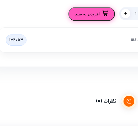
+
افزودن به سبد
کالا
132053
نظرات (0)