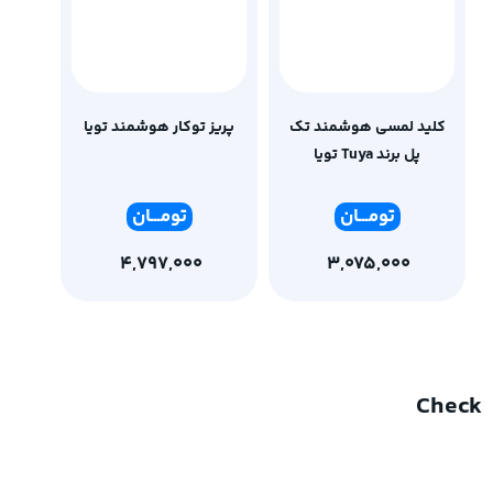
کلید لمسی هوشمند تک
پریز توکار هوشمند تویا
پل برند Tuya تویا
تومـ
ــان
تومـ
ــان
4,797,000
3,075,000
Check