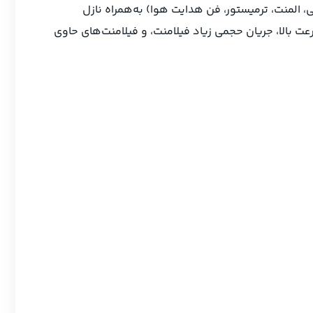
ی P1 برند Bambu Lab، شامل واحد هات‌اند (بلوک گرمایی، المنت، ترمیستور، فن هدایت هوا) به‌همراه نازل
اه‌های سری P1 طراحی شده و به‌ویژه برای چاپ با سرعت بالا، جریان حجمی زیاد فیلامنت، و فیلامنت‌های حاوی