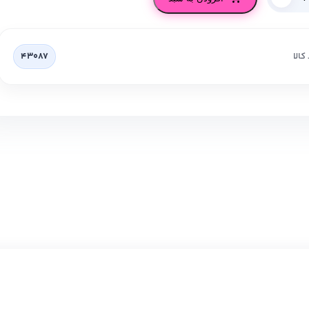
کالا
43087