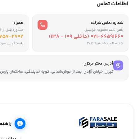
اطلاعات تماس
شماره تماس شرکت
همراه
تلفن ثابت مجموعه فراسیل
مشاوره قبل از خ
021-66591660 (داخلی ۱۰۹ - ۱۳۸)
-757-2702
شنبه تا پنجشنبه، 9 تا ۱۷
پاسخگویی سری
آدرس دفتر مرکزی
تهران، خیابان آزادی، بعد از خوش‌شمالی، کوچه نمایندگی، ساختمان پارس، واحد ۳، ز
راهنم
قوانین 