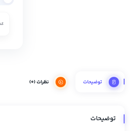
کد 
توضیحات
نظرات (0)
توضیحات