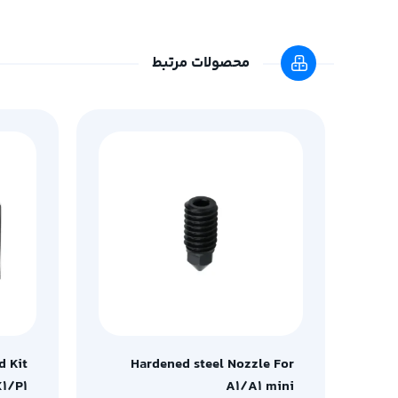
محصولات مرتبط
d Kit
Hardened steel Nozzle For
X1/P1
A1/A1 mini