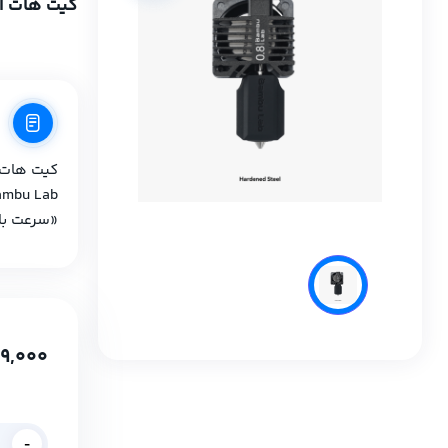
کیت هات اند و نازل 
«سرعت بال
9,000
-