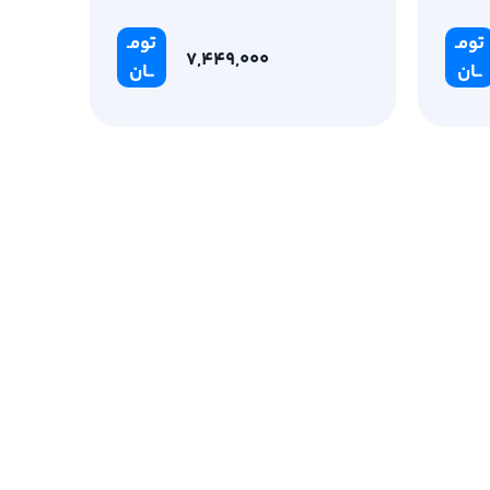
برند BAMBULAB
تومـ
تومـ
7,449,000
ــان
ــان