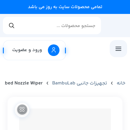
تمامی محصولات سایت به روز می باشد
ورود و عضویت
خانه
تجهیزات جانبی BambuLab
Heatbed Nozzle Wiper | پد تمیز کننده نازل پرینتر سه‌ بعدی 1