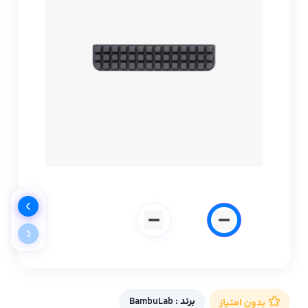
برند :
BambuLab
بدون امتیاز