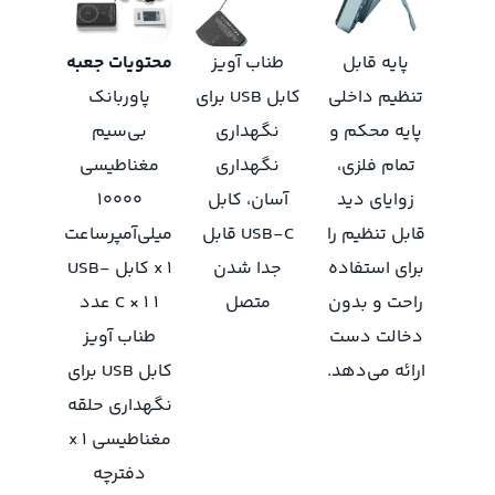
پایه قابل
طناب آویز
محتویات جعبه
تنظیم داخلی
کابل USB برای
پاوربانک
پایه محکم و
نگهداری
بی‌سیم
تمام فلزی،
نگهداری
مغناطیسی
زوایای دید
آسان، کابل
۱۰۰۰۰
قابل تنظیم را
USB-C قابل
میلی‌آمپرساعت
برای استفاده
جدا شدن
x ۱ کابل USB-
راحت و بدون
متصل
C × 1 ۱ عدد
دخالت دست
طناب آویز
ارائه می‌دهد.
کابل USB برای
نگهداری حلقه
مغناطیسی x 1
دفترچه