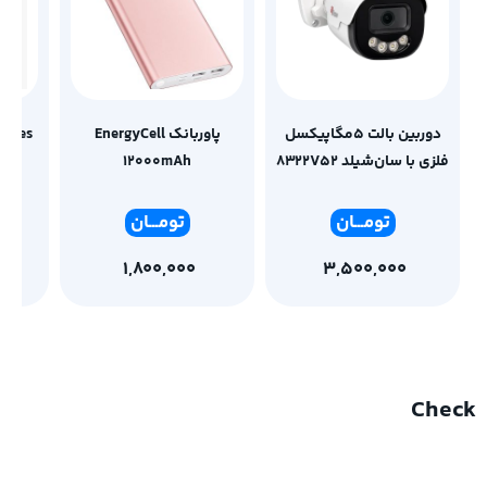
دوربین بالت 5مگاپیکسل
پاوربانک EnergyCell
Series
فلزی با سان‌شیلد 8322V52
12000mAh
تومـ
ــان
تومـ
ــان
1,800,000
3,500,000
Check